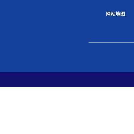
网站地图
关于学会
组织
学会概况
新闻
组织机构
专题
学会章程
科学
院士风采
学会
支撑单位
党史
党建
分支
地方