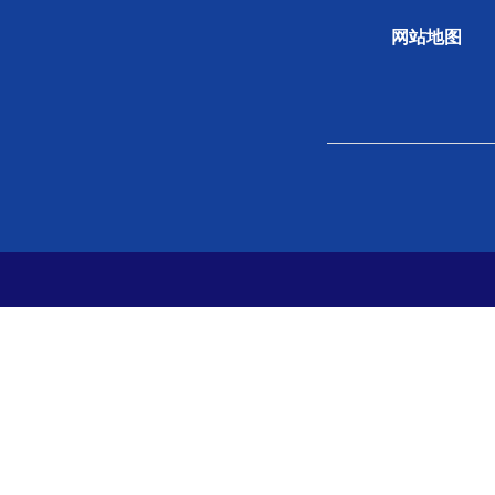
网站地图
关于学会
组织
学会概况
新闻
组织机构
专题
学会章程
科学
院士风采
学会
支撑单位
党史
党建
分支
地方