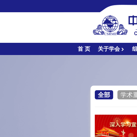
首 页
关于学会
全部
学术
●