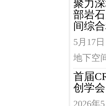
聚力深
部岩石
间综合
5月1
地下空
首届C
创学会
2026年5