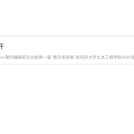
开
d Space 期刊编辑部主办的第一届"詹天佑讲座"在同济大学土木工程学院A10