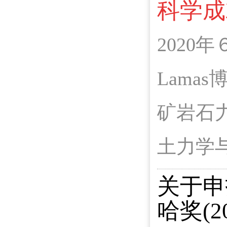
科学成
2020
Lama
矿岩石
土力学与
关于申
哈奖(20