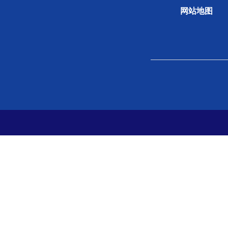
网站地图
关于学会
组织
学会概况
新闻
组织机构
专题
学会章程
科学
院士风采
学会
支撑单位
党史
党建
分支
地方