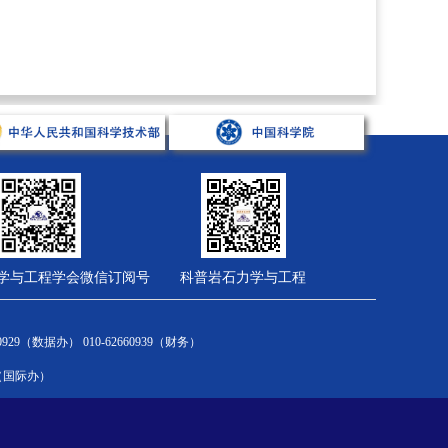
学与工程学会微信订阅号
科普岩石力学与工程
会员服务
综合管理
财务计划
2660929（数据办） 010-62660939（财务）
新闻通告
新闻通告
国家财务制度
om（国际办）
会员中心
规章制度
学会财务制度
入会流程
有关文件
十四五计划
会员风采
大事记
科协项目汇集