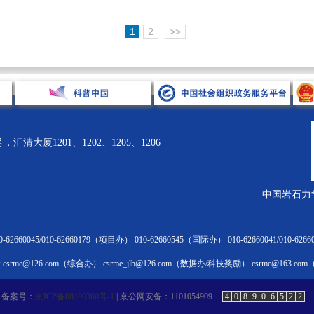
1
2
>>
清大厦1201、1202、1205、1206
中国岩石力
术引领
科技奖励
科学普及
国际合作
62660045/010-62660179（项目办） 010-62660545（国际办） 010-62660041/010-6
闻通告
奖励动态
新闻通告
新闻通告
csrme@126.com（综合办） csrme_jlb@126.com（数据办/科技奖励） csrme@163.c
HINA ROCK
学会科学技术奖
科普活动
国际会议
层论坛
优秀成果展
科普专家团队
国际交流合作
备案号：
京ICP备08100360号-1
| 京公网安备：1101054909
4
0
8
9
0
6
5
2
2
术讲座
奖励申报与评审
科普大讲堂
国际会员