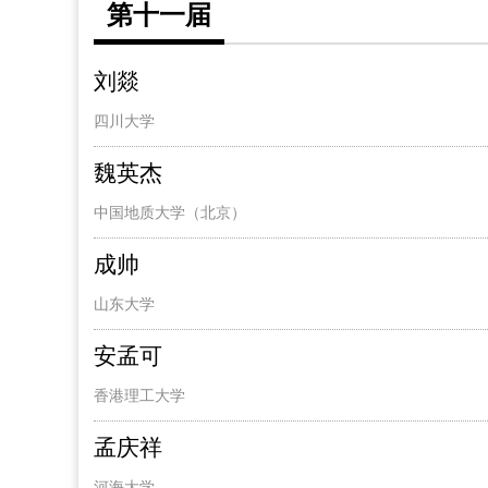
第十一届
刘燚
四川大学
魏英杰
中国地质大学（北京）
成帅
山东大学
安孟可
香港理工大学
孟庆祥
河海大学