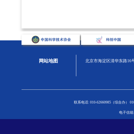
网站地图
北京市海淀区清华东路16号，汇
关于学会
组织宣传
人才强会
学
联系电话: 010-62660985（综合办） 010-
学会概况
新闻通告
新闻通告
新
电子信箱: 
组织机构
专题展示
人才举荐
C
学会章程
科学家精神
青托人才
高
院士风采
学会党委
继续培训
学