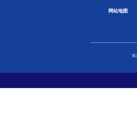
网站地图
关于学会
组织
联系
学会概况
新闻
组织机构
专题
学会章程
科学
院士风采
学会
支撑单位
党史
党建
分支
地方