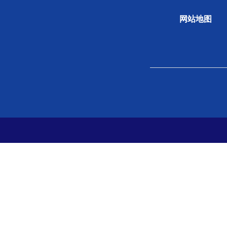
网站地图
关于学会
组织
学会概况
新闻
组织机构
专题
学会章程
科学
院士风采
学会
支撑单位
党史
党建
分支
地方