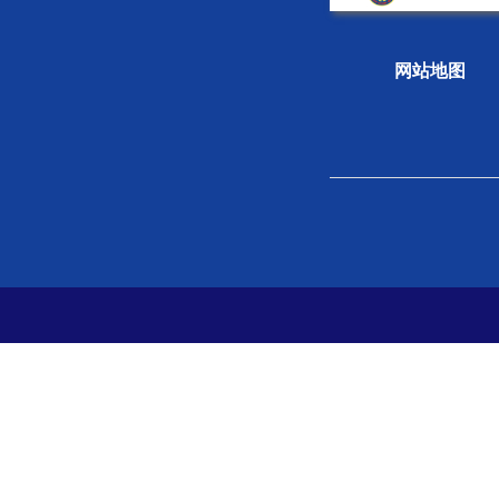
网站地图
关于学会
组织
学会概况
新闻
组织机构
专题
学会章程
科学
院士风采
学会
支撑单位
党史
党建
分支
地方