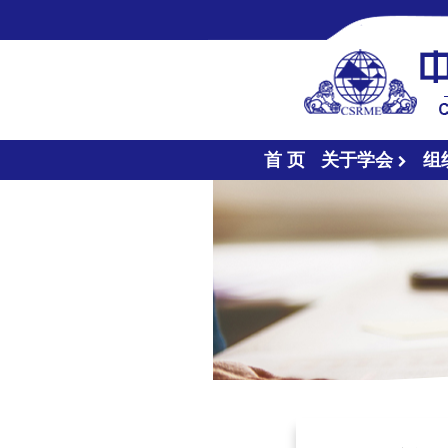
首 页
关于学会
组