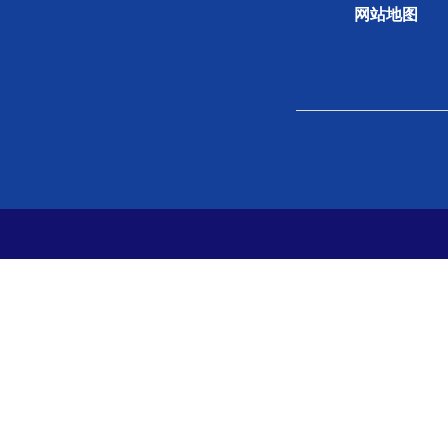
网站地图
关于学会
组织
学会概况
新闻
组织机构
专题
学会章程
科学
院士风采
学会
支撑单位
党史
党建
分支
地方