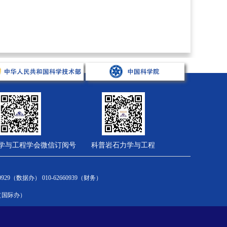
学与工程学会微信订阅号
科普岩石力学与工程
会员服务
综合管理
财务计划
2660929（数据办） 010-62660939（财务）
新闻通告
新闻通告
国家财务制度
om（国际办）
会员中心
规章制度
学会财务制度
入会流程
有关文件
十四五计划
会员风采
大事记
科协项目汇集