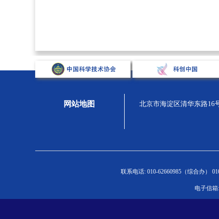
网站地图
北京市海淀区清华东路16号，汇
关于学会
组织宣传
人才强会
学
联系电话: 010-62660985（综合办） 010-
学会概况
新闻通告
新闻通告
新
电子信箱: 
组织机构
专题展示
人才举荐
C
学会章程
科学家精神
青托人才
高
院士风采
学会党委
继续培训
学