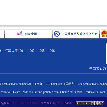
清大厦1201、1202、1205、1206
中国岩石力
术引领
科技奖励
科学普及
国际合作
62660045/010-62660179（项目办） 010-62660545（国际办） 010-62660041/010-6
闻通告
奖励动态
新闻通告
新闻通告
csrme@126.com（综合办） csrme_jlb@126.com（数据办/科技奖励） csrme@163.c
HINA ROCK
学会科学技术奖
科普活动
国际会议
层论坛
优秀成果展
科普专家团队
国际交流合作
备案号：
京ICP备08100360号-1
| 京公网安备：1101054909
4
0
9
4
7
9
3
8
2
术讲座
奖励申报与评审
科普大讲堂
国际会员