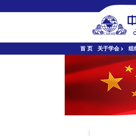
首 页
关于学会
组