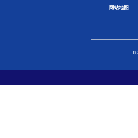
网站地图
关于学会
组织
联系
学会概况
新闻
组织机构
专题
学会章程
科学
院士风采
学会
支撑单位
党史
党建
分支
地方