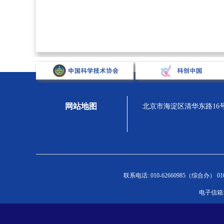
网站地图
北京市海淀区清华东路16号，汇
关于学会
组织宣传
人才强会
学
联系电话: 010-62660985（综合办） 010-
学会概况
新闻通告
新闻通告
新
电子信箱: 
组织机构
专题展示
人才举荐
C
学会章程
科学家精神
青托人才
高
院士风采
学会党委
继续培训
学