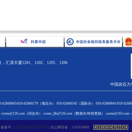
清大厦1201、1202、1205、1206
中国岩石力
术引领
科技奖励
科学普及
国际合作
62660045/010-62660179（项目办） 010-62660545（国际办） 010-62660041/010-6
闻通告
奖励动态
新闻通告
新闻通告
csrme@126.com（综合办） csrme_jlb@126.com（数据办/科技奖励） csrme@163.c
HINA ROCK
学会科学技术奖
科普活动
国际会议
层论坛
优秀成果展
科普专家团队
国际交流合作
备案号：
京ICP备08100360号-1
| 京公网安备：1101054909
4
1
0
6
4
3
2
1
4
术讲座
奖励申报与评审
科普大讲堂
国际会员