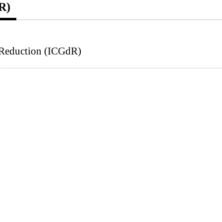
R)
r Reduction (ICGdR)