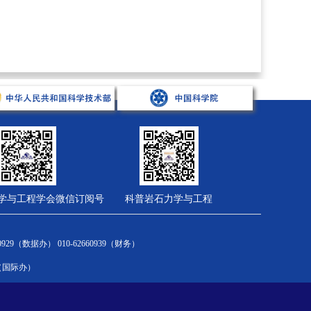
学与工程学会微信订阅号
科普岩石力学与工程
会员服务
综合管理
财务计划
2660929（数据办） 010-62660939（财务）
新闻通告
新闻通告
国家财务制度
om（国际办）
会员中心
规章制度
学会财务制度
入会流程
有关文件
十四五计划
会员风采
大事记
科协项目汇集