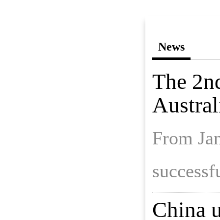
News
The 2n
Austral
From Jan
successfu
China u