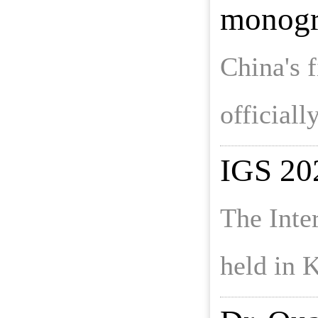
monogr
China's 
official
IGS 20
The Inte
held in 