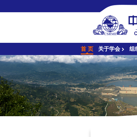
首 页
关于学会
组