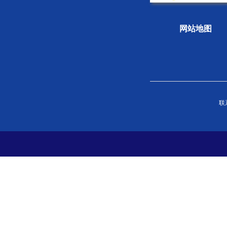
网站地图
关于学会
组织
联系
学会概况
新闻
组织机构
专题
学会章程
科学
院士风采
学会
支撑单位
党史
党建
分支
地方